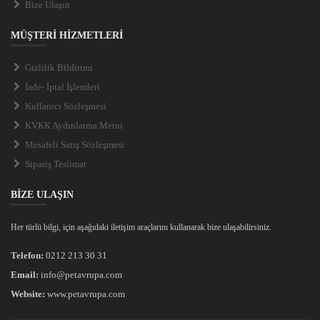
Bize Ulaşın
MÜŞTERİ HİZMETLERİ
Gizlilik Bildirimi
İade- İptal İşlemleri
Kullanıcı Sözleşmesi
KVKK Aydınlatma Metni
Mesafeli Satış Sözleşmesi
Sipariş Teslimat
BİZE ULAŞIN
Her türlü bilgi, için aşağıdaki iletişim araçlarını kullanarak bize ulaşabilirsiniz.
Telefon:
0212 213 30 31
Email:
info@petavrupa.com
Website:
www.petavrupa.com