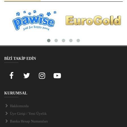
BİZİ TAKİP EDİN
KURUMSAL
Hakkımızda
Üye Girişi / Yeni Üyelik
Banka Hesap Numaraları