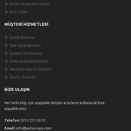
Banka Hesap Numaraları
Bize Ulaşın
MÜŞTERİ HİZMETLERİ
Gizlilik Bildirimi
İade- İptal İşlemleri
Kullanıcı Sözleşmesi
KVKK Aydınlatma Metni
Mesafeli Satış Sözleşmesi
Sipariş Teslimat
BİZE ULAŞIN
Her türlü bilgi, için aşağıdaki iletişim araçlarını kullanarak bize
ulaşabilirsiniz.
Telefon:
0212 213 30 31
Email:
info@petavrupa.com