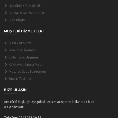
Üye Girişi / Yeni Üyelik
Banka Hesap Numaraları
Bize Ulaşın
MÜŞTERİ HİZMETLERİ
Gizlilik Bildirimi
İade- İptal İşlemleri
Kullanıcı Sözleşmesi
KVKK Aydınlatma Metni
Mesafeli Satış Sözleşmesi
Sipariş Teslimat
BİZE ULAŞIN
Her türlü bilgi, için aşağıdaki iletişim araçlarını kullanarak bize
ulaşabilirsiniz.
Telefon:
0212 213 30 31