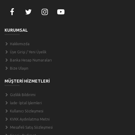
KURUMSAL
Hakkımızda
Üye Girişi / Yeni Üyelik
Banka Hesap Numaraları
Bize Ulaşın
MÜŞTERİ HİZMETLERİ
Gizlilik Bildirimi
İade- İptal İşlemleri
Kullanıcı Sözleşmesi
KVKK Aydınlatma Metni
Mesafeli Satış Sözleşmesi