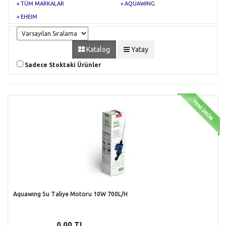
» TÜM MARKALAR
» AQUAWING
» EHEIM
Katalog
Yatay
Sadece Stoktaki Ürünler
Aquawıng Su Taliye Motoru 10W 700L/H
0,00 TL