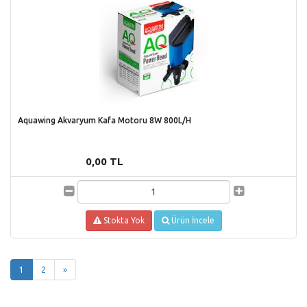
Aquawing Akvaryum Kafa Motoru 8W 800L/H
0,00 TL
Stokta Yok
Ürün İncele
(current)
1
2
»