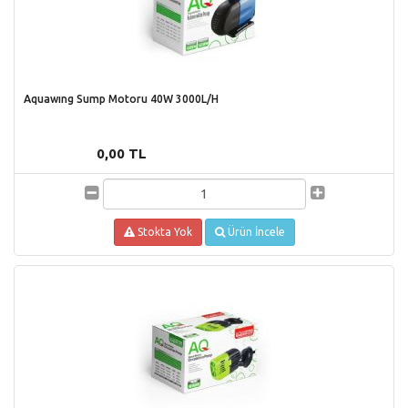
Aquawıng Sump Motoru 40W 3000L/H
0,00 TL
Stokta Yok
Ürün İncele