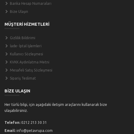
Banka Hesap Numaraları
Bize Ulaşın
MÜŞTERİ HİZMETLERİ
Gizlilik Bildirimi
İade- İptal İşlemleri
Kullanıcı Sözleşmesi
KVKK Aydınlatma Metni
Mesafeli Satış Sözleşmesi
Sipariş Teslimat
BİZE ULAŞIN
Her türlü bilgi, için aşağıdaki iletişim araçlarını kullanarak bize
ulaşabilirsiniz.
Telefon:
0212 213 30 31
Email:
info@petavrupa.com