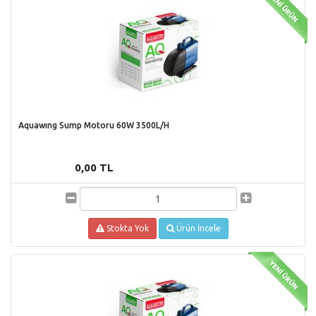
Aquawıng Sump Motoru 60W 3500L/H
0,00 TL
Stokta Yok
Ürün İncele