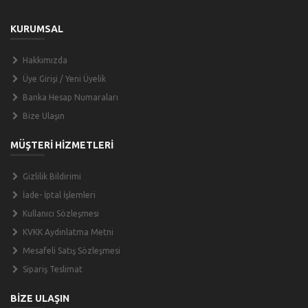
KURUMSAL
Hakkımızda
Üye Girişi / Yeni Üyelik
Banka Hesap Numaraları
Bize Ulaşın
MÜŞTERİ HİZMETLERİ
Gizlilik Bildirimi
İade- İptal İşlemleri
Kullanıcı Sözleşmesi
KVKK Aydınlatma Metni
Mesafeli Satış Sözleşmesi
Sipariş Teslimat
BİZE ULAŞIN