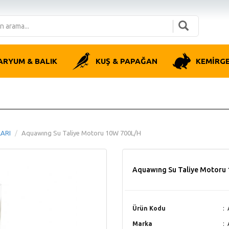
ARYUM & BALIK
KUŞ & PAPAĞAN
KEMİRG
ARI
Aquawıng Su Taliye Motoru 10W 700L/H
Aquawıng Su Taliye Motoru
Ürün Kodu
Marka