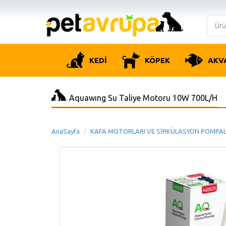
KEDİ
KÖPEK
AKV
Aquawıng Su Taliye Motoru 10W 700L/H
AnaSayfa
KAFA MOTORLARI VE SİRKÜLASYON POMPAL