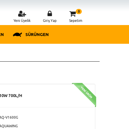
0
Yeni Üyelik
Giriş Yap
Sepetim
EN
SÜRÜNGEN
 10W 700L/H
AQ-V1600G
AQUAWING