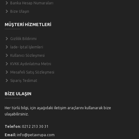
Banka Hesap Numaraları
Bize Ulaşın
MÜŞTERİ HİZMETLERİ
Gizlilik Bildirimi
İade- İptal İşlemleri
Kullanıcı Sözleşmesi
KVKK Aydınlatma Metni
Mesafeli Satış Sözleşmesi
Sipariş Teslimat
BİZE ULAŞIN
Her türlü bilgi, için aşağıdaki iletişim araçlarını kullanarak bize
ulaşabilirsiniz.
Telefon:
0212 213 30 31
Email:
info@petavrupa.com