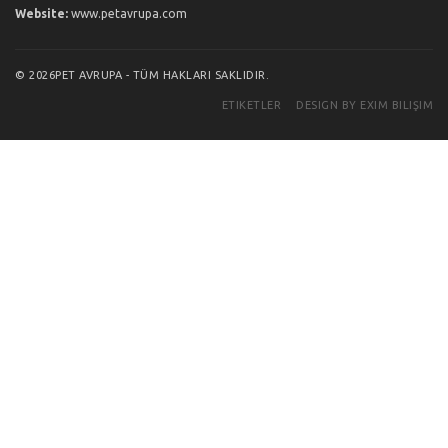
Website:
www.petavrupa.com
© 2026PET AVRUPA - TÜM HAKLARI SAKLIDIR.
ETIKETLER
DESIGN BY EXIM BILIŞIM