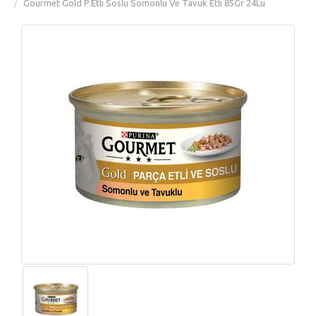
Gourmet Gold P.Etli Soslu Somonlu Ve Tavuk Etli 85Gr 24Lü