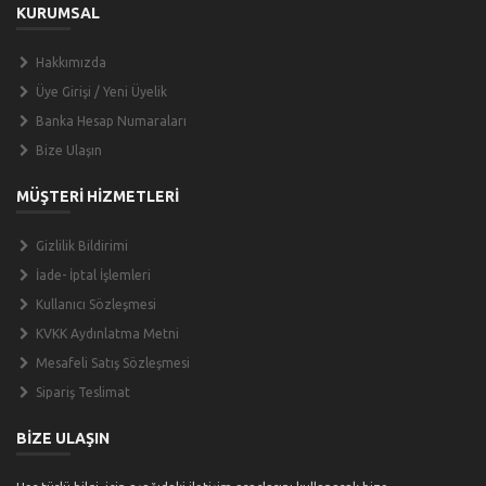
KURUMSAL
Hakkımızda
Üye Girişi / Yeni Üyelik
Banka Hesap Numaraları
Bize Ulaşın
MÜŞTERİ HİZMETLERİ
Gizlilik Bildirimi
İade- İptal İşlemleri
Kullanıcı Sözleşmesi
KVKK Aydınlatma Metni
Mesafeli Satış Sözleşmesi
Sipariş Teslimat
BİZE ULAŞIN