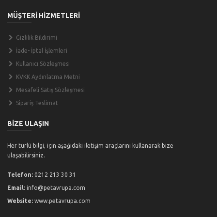
MÜŞTERİ HİZMETLERİ
Gizlilik Bildirimi
İade- İptal İşlemleri
Kullanıcı Sözleşmesi
KVKK Aydınlatma Metni
Mesafeli Satış Sözleşmesi
Sipariş Teslimat
BİZE ULAŞIN
Her türlü bilgi, için aşağıdaki iletişim araçlarını kullanarak bize
ulaşabilirsiniz.
Telefon:
0212 213 30 31
Email:
info@petavrupa.com
Website:
www.petavrupa.com