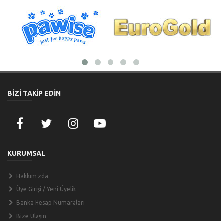
BİZİ TAKİP EDİN
KURUMSAL
Hakkımızda
Üye Girişi / Yeni Üyelik
Banka Hesap Numaraları
Bize Ulaşın