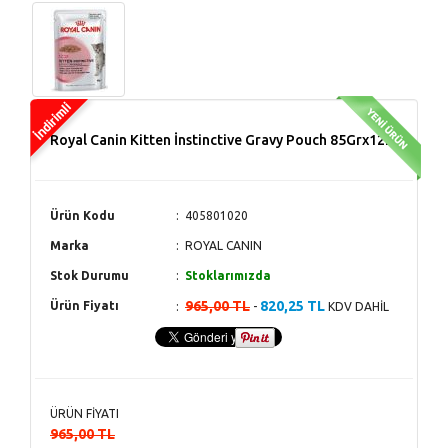
Royal Canin Kitten İnstinctive Gravy Pouch 85Grx12Li
Ürün Kodu
405801020
Marka
ROYAL CANIN
Stok Durumu
Stoklarımızda
965,00 TL
820,25 TL
Ürün Fiyatı
-
KDV DAHİL
ÜRÜN FİYATI
965,00 TL