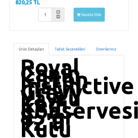
820,25 TL
Sepete Ekle
Ürün Detayları
Taksit Seçenekleri
Önerileriniz
Royal
Canin
Kitten
Instinctive
Gravy
Yavru
Kedi
Konserves
85 gr
12'li
Kutu