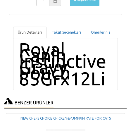
Ürün Detayları
Taksit Seçenekleri
Önerileriniz
Royal
Canin
İnstinctive
Gravy
Pouch
85Grx12Li
BENZER ÜRÜNLER
NEW CHEFS CHOICE CHICKEN&PUMPKIN PATE FOR CATS