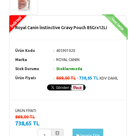
Royal Canin İnstinctive Gravy Pouch 85Grx12Li
Ürün Kodu
405901020
Marka
ROYAL CANIN
Stok Durumu
Stoklarımızda
869,00 TL
738,65 TL
Ürün Fiyatı
-
KDV DAHİL
ÜRÜN FİYATI
869,00 TL
738,65 TL
Sepete Ekle