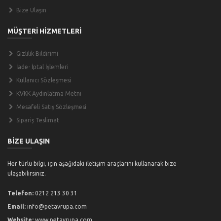
Bize Ulaşın
MÜŞTERİ HİZMETLERİ
Gizlilik Bildirimi
İade- İptal İşlemleri
Kullanıcı Sözleşmesi
KVKK Aydınlatma Metni
Mesafeli Satış Sözleşmesi
Sipariş Teslimat
BİZE ULAŞIN
Her türlü bilgi, için aşağıdaki iletişim araçlarını kullanarak bize
ulaşabilirsiniz.
Telefon:
0212 213 30 31
Email:
info@petavrupa.com
Website:
www.petavrupa.com