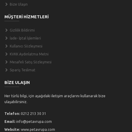
Bize Ulaşın
MÜŞTERİ HİZMETLERİ
Gizlilik Bildirimi
İade- İptal İşlemleri
Kullanıcı Sözleşmesi
KVKK Aydınlatma Metni
Mesafeli Satış Sözleşmesi
Sipariş Teslimat
BİZE ULAŞIN
Her türlü bilgi, için aşağıdaki iletişim araçlarını kullanarak bize
ulaşabilirsiniz.
Telefon:
0212 213 30 31
Email:
info@petavrupa.com
Website:
www.petavrupa.com