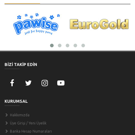
BİZİ TAKİP EDİN
KURUMSAL
Hakkımızda
Üye Girişi / Yeni Üyelik
Banka Hesap Numaraları