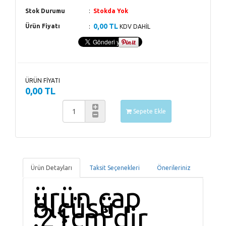
Stok Durumu
Stokda Yok
0,00 TL
Ürün Fiyatı
KDV DAHİL
ÜRÜN FİYATI
0,00 TL
Sepete Ekle
Ürün Detayları
Taksit Seçenekleri
Önerileriniz
ürün çap
ölçüsü
:21cm'dir