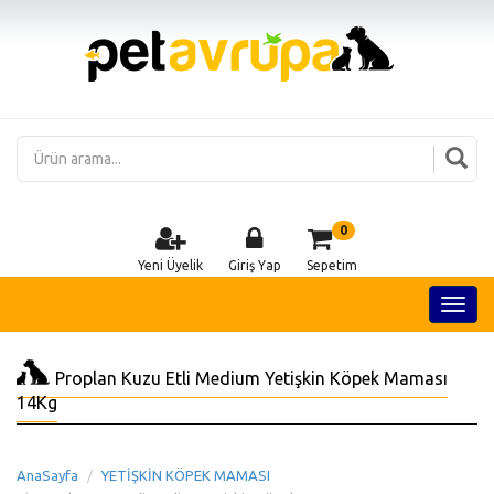
0
Yeni Üyelik
Giriş Yap
Sepetim
Proplan Kuzu Etli Medium Yetişkin Köpek Maması
14Kg
AnaSayfa
YETİŞKİN KÖPEK MAMASI