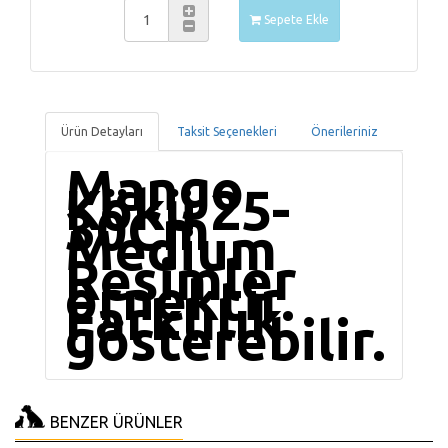
Sepete Ekle
Ürün Detayları
Taksit Seçenekleri
Önerileriniz
Mango
Kökü 25-
30Cm
Medium
Resimler
örnektir.
Farklılık
gösterebilir.
BENZER ÜRÜNLER