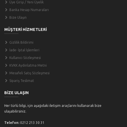
Üye Girişi / Yeni Üyelik
Banka Hesap Numaraları
Bize Ulaşın
MÜŞTERİ HİZMETLERİ
Gizlilik Bildirimi
İade- İptal İşlemleri
Kullanıcı Sözleşmesi
KVKK Aydınlatma Metni
Mesafeli Satış Sözleşmesi
Sipariş Teslimat
BİZE ULAŞIN
Her türlü bilgi, için aşağıdaki iletişim araçlarını kullanarak bize
ulaşabilirsiniz.
Telefon:
0212 213 30 31