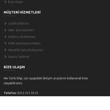
Bize Ulaşın
MÜŞTERİ HİZMETLERİ
Gizlilik Bildirimi
İade- İptal İşlemleri
Kullanıcı Sözleşmesi
KVKK Aydınlatma Metni
Mesafeli Satış Sözleşmesi
Sipariş Teslimat
BİZE ULAŞIN
Her türlü bilgi, için aşağıdaki iletişim araçlarını kullanarak bize
ulaşabilirsiniz.
Telefon:
0212 213 30 31
Email:
info@petavrupa.com
Website:
www.petavrupa.com