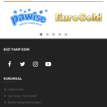
BİZİ TAKİP EDİN
KURUMSAL
Hakkımızda
Üye Girişi / Yeni Üyelik
Banka Hesap Numaraları