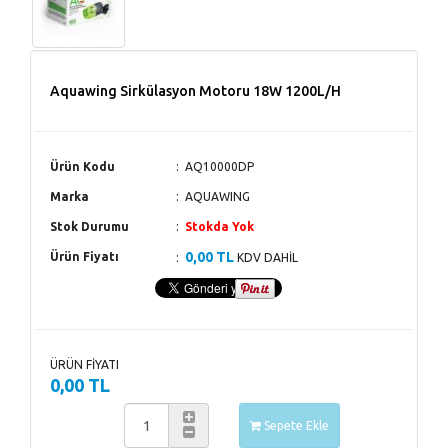
Aquawing Sirkülasyon Motoru 18W 1200L/H
Ürün Kodu
AQ10000DP
Marka
AQUAWING
Stok Durumu
Stokda Yok
0,00 TL
Ürün Fiyatı
KDV DAHİL
ÜRÜN FİYATI
0,00 TL
Sepete Ekle