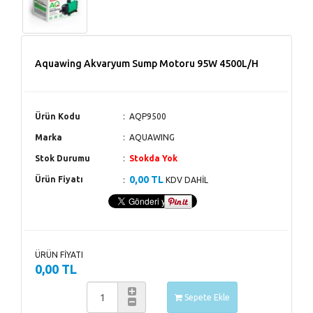
Aquawing Akvaryum Sump Motoru 95W 4500L/H
Ürün Kodu
AQP9500
Marka
AQUAWING
Stok Durumu
Stokda Yok
0,00 TL
Ürün Fiyatı
KDV DAHİL
ÜRÜN FİYATI
0,00 TL
Sepete Ekle