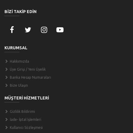
BİZİ TAKİP EDİN
KURUMSAL
Hakkımızda
Üye Girişi / Yeni Üyelik
Banka Hesap Numaraları
Bize Ulaşın
MÜŞTERİ HİZMETLERİ
Gizlilik Bildirimi
İade- İptal İşlemleri
Kullanıcı Sözleşmesi