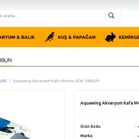
ARYUM & BALIK
KUŞ & PAPAĞAN
KEMİRG
00L/H
ARI
Aquawing Akvaryum Kafa Motoru 45W 3000L/H
Aquawing Akvaryum Kafa M
Ürün Kodu
Marka