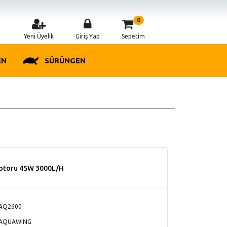
0
Yeni Üyelik
Giriş Yap
Sepetim
EN
SÜRÜNGEN
otoru 45W 3000L/H
AQ2600
AQUAWING