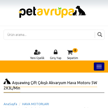
0
Yeni Üyelik
Giriş Yap
Sepetim
Aquawing Çift Çıkışlı Akvaryum Hava Motoru 5W
2X3L/Min
AnaSayfa
HAVA MOTORLARI