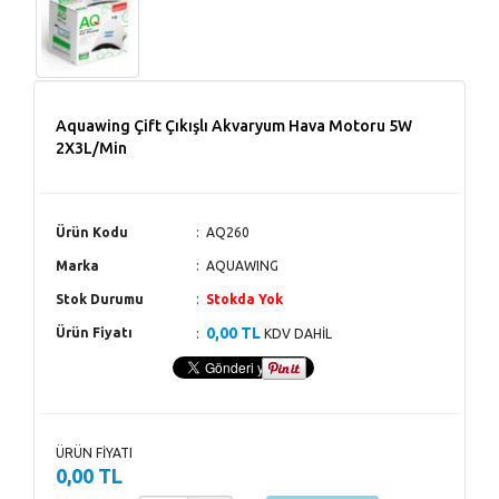
Aquawing Çift Çıkışlı Akvaryum Hava Motoru 5W
2X3L/Min
Ürün Kodu
AQ260
Marka
AQUAWING
Stok Durumu
Stokda Yok
0,00 TL
Ürün Fiyatı
KDV DAHİL
ÜRÜN FİYATI
0,00 TL