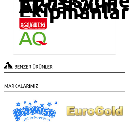
Akvaryum
Ekipmanlar
BENZER ÜRÜNLER
MARKALARIMIZ