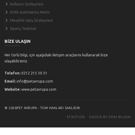
Kullanıcı Sözleşmesi
KVKK Aydınlatma Metni
Mesafeli Satış Sözleşmesi
Sipariş Teslimat
BİZE ULAŞIN
Her türlü bilgi, için aşağıdaki iletişim araçlarını kullanarak bize
ulaşabilirsiniz.
Telefon:
0212 213 30 31
Email:
info@petavrupa.com
Website:
www.petavrupa.com
© 2026PET AVRUPA - TÜM HAKLARI SAKLIDIR.
ETIKETLER
DESIGN BY EXIM BILIŞIM