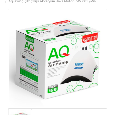
Aquawing Çift Çıkışlı Akvaryum Hava Motoru 5W 2X3L/Min