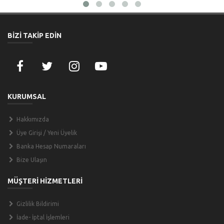
BİZİ TAKİP EDİN
KURUMSAL
Hakkımızda
Üye Girişi / Yeni Üyelik
Banka Hesap Numaraları
Bize Ulaşın
MÜŞTERİ HİZMETLERİ
Gizlilik Bildirimi
İade- İptal İşlemleri