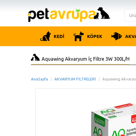
KEDİ
KÖPEK
AKV
Aquawing Akvaryum İç Filtre 3W 300L/H
AnaSayfa
AKVARYUM FİLTRELERİ
Aquawing Akvaryum