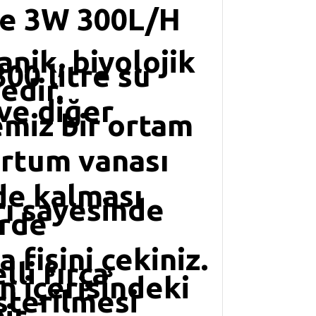
re 3W 300L/H
nik, biyolojik
00 litre su
edir.
ve diğer
emiz bir ortam
ortum vanası
de kalması
rı sayesinde
erde
fişini çekiniz.
lli fırça
n içerisindeki
sterilmesi
ir