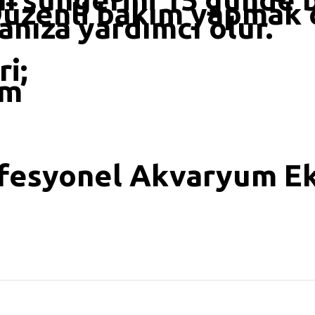
Düzenli bakım yapmak 
nıza yardımcı olur.
i;
cm
fesyonel Akvaryum Ek