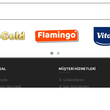
SAL
MÜŞTERİ HİZMETLERİ
mızda
Gizlilik Bildirimi
işi / Yeni Üyelik
İade- İptal İşlemleri
 Hesap Numaraları
Kullanıcı Sözleşmesi
laşın
KVKK Aydınlatma Metni
Mesafeli Satış Sözleşmesi