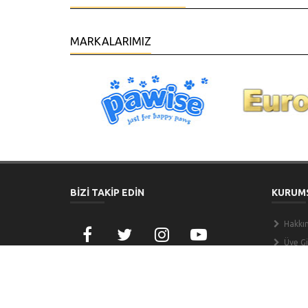
MARKALARIMIZ
BİZİ TAKİP EDİN
KURUM
Hakkı
Üye Gir
Banka
Bize U