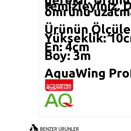
temizleyiniz. 
ömrünü uzatma
Ürünün Ölçüler
Yükseklik: 10
En: 4cm
Boy: 3m
AquaWing Pro
BENZER ÜRÜNLER