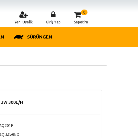
0
Yeni Üyelik
Giriş Yap
Sepetim
EN
SÜRÜNGEN
e 3W 300L/H
AQ201F
AQUAWING