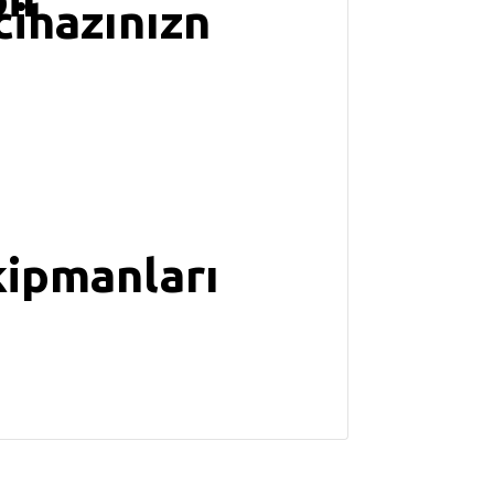
cihazınızn
ipmanları