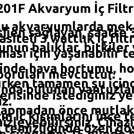
1F Akvaryum İç Filt
 su akvaryumlarda meka
ijen sağlayan, saatte 3
siteli 3 wattlık iç filtr
un balıklar, bitkiler 
ması için yaşanabilir t
sinde hava hortumu, h
 boruları mevcuttur.
ırken tamamen su için
ında bulunan vantuzla
risinde istediğiniz y
iz.
apmadan önce mutlaka 
n iç kısımlarını ince te
zleyebilirsiniz. Cihazı
 temizliğinde özen gö
n süngerini 15 günde b