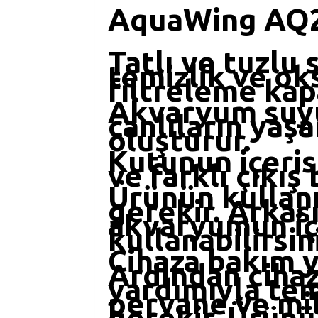
AquaWing AQ20
Tatlı ve tuzlu
temizlik ve oks
filtreleme kapa
Akvaryum suyun
canlıların yaşa
oluşturur.
Kutunun içeri
ve farklı çıkış
Ürünün kullan
gerekir. Arkas
akvaryumun içe
kullanabilirsin
Cihaza bakım y
Ardından cihazı
yardımıyla temi
pervane ve mil
gerekir. Ürünü