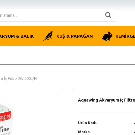
ARYUM & BALIK
KUŞ & PAPAĞAN
KEMİRG
 İç Filtre 3W 300L/H
Aquawing Akvaryum İç Filtr
Ürün Kodu
Marka