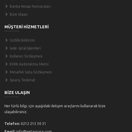
Banka Hesap Numaraları
Bize Ulaşın
MÜŞTERİ HİZMETLERİ
Gizlilik Bildirimi
İade- İptal İşlemleri
Kullanıcı Sözleşmesi
KVKK Aydınlatma Metni
Mesafeli Satış Sözleşmesi
Sipariş Teslimat
BİZE ULAŞIN
Her türlü bilgi, için aşağıdaki iletişim araçlarını kullanarak bize
ulaşabilirsiniz.
Telefon:
0212 213 30 31
Email:
info@petavrupa.com