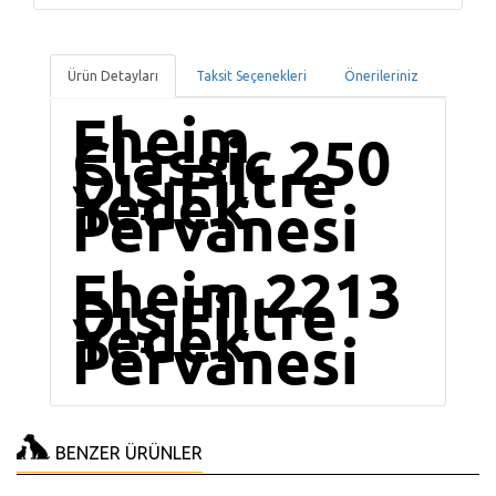
Ürün Detayları
Taksit Seçenekleri
Önerileriniz
Eheim
Classic 250
Dış Filtre
Yedek
Pervanesi
Eheim 2213
Dış Filtre
Yedek
Pervanesi
BENZER ÜRÜNLER