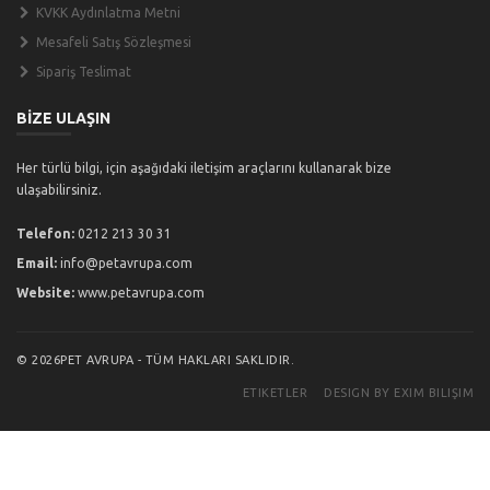
KVKK Aydınlatma Metni
Mesafeli Satış Sözleşmesi
Sipariş Teslimat
BİZE ULAŞIN
Her türlü bilgi, için aşağıdaki iletişim araçlarını kullanarak bize
ulaşabilirsiniz.
Telefon:
0212 213 30 31
Email:
info@petavrupa.com
Website:
www.petavrupa.com
© 2026PET AVRUPA - TÜM HAKLARI SAKLIDIR.
ETIKETLER
DESIGN BY EXIM BILIŞIM