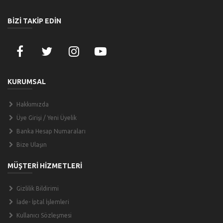
BİZİ TAKİP EDİN
KURUMSAL
Hakkımızda
Üye Girişi / Yeni Üyelik
Banka Hesap Numaraları
Bize Ulaşın
MÜŞTERİ HİZMETLERİ
Gizlilik Bildirimi
İade- İptal İşlemleri
Kullanıcı Sözleşmesi