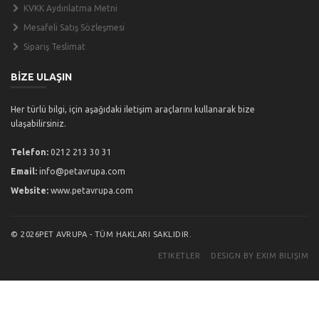
KVKK Aydınlatma Metni
Mesafeli Satış Sözleşmesi
Sipariş Teslimat
BİZE ULAŞIN
Her türlü bilgi, için aşağıdaki iletişim araçlarını kullanarak bize
ulaşabilirsiniz.
Telefon:
0212 213 30 31
Email:
info@petavrupa.com
Website:
www.petavrupa.com
© 2026PET AVRUPA - TÜM HAKLARI SAKLIDIR.
ETIKETLER
DESIGN BY EXIM BILIŞIM