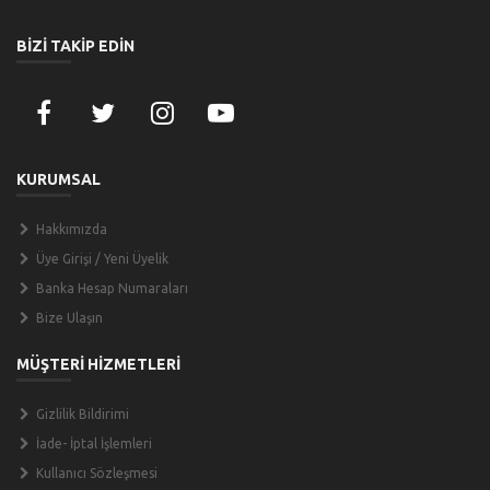
BİZİ TAKİP EDİN
KURUMSAL
Hakkımızda
Üye Girişi / Yeni Üyelik
Banka Hesap Numaraları
Bize Ulaşın
MÜŞTERİ HİZMETLERİ
Gizlilik Bildirimi
İade- İptal İşlemleri
Kullanıcı Sözleşmesi