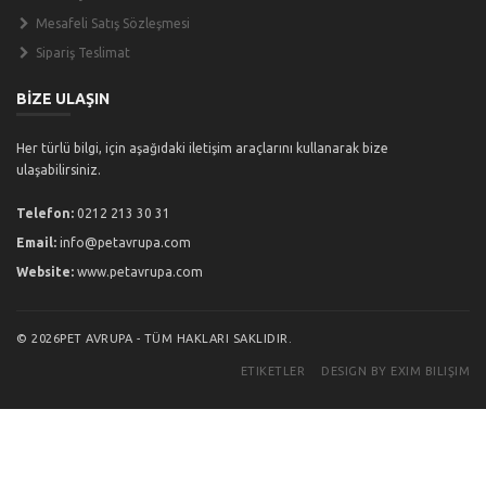
Mesafeli Satış Sözleşmesi
Sipariş Teslimat
BİZE ULAŞIN
Her türlü bilgi, için aşağıdaki iletişim araçlarını kullanarak bize
ulaşabilirsiniz.
Telefon:
0212 213 30 31
Email:
info@petavrupa.com
Website:
www.petavrupa.com
© 2026PET AVRUPA - TÜM HAKLARI SAKLIDIR.
ETIKETLER
DESIGN BY EXIM BILIŞIM