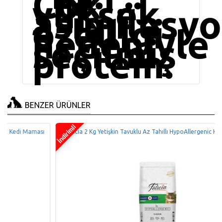
Çok
yüksek
asimilasy
özelliği
nedeniyle
seçilmiş
protein.
BENZER ÜRÜNLER
Felicia 2 Kg Yetişkin Tavuklu Az Tahıllı HypoAllergenic Kedi Maması