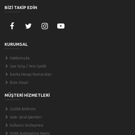
BİZİ TAKİP EDİN
KURUMSAL
Hakkımızda
Üye Girişi / Yeni Üyelik
Banka Hesap Numaraları
Bize Ulaşın
MÜŞTERİ HİZMETLERİ
Gizlilik Bildirimi
İade- İptal İşlemleri
Kullanıcı Sözleşmesi
KVKK Aydınlatma Metni