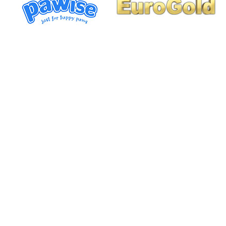
BİZİ TAKİP EDİN
KURUMSAL
Hakkımızda
Üye Girişi / Yeni Üyelik
Banka Hesap Numaraları
Bize Ulaşın
MÜŞTERİ HİZMETLERİ