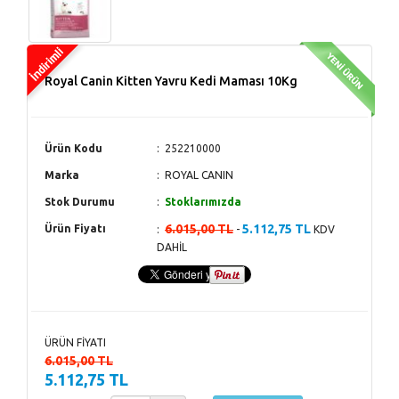
Royal Canin Kitten Yavru Kedi Maması 10Kg
Ürün Kodu
252210000
Marka
ROYAL CANIN
Stok Durumu
Stoklarımızda
6.015,00 TL
5.112,75 TL
Ürün Fiyatı
-
KDV
DAHİL
ÜRÜN FİYATI
6.015,00 TL
5.112,75 TL