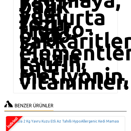
balık
yağı,
yumurta
tozu,
frukto-
oligo-
sakkaritler
İz
elementler
L-lizin,
taurin,
DL-
metİyonin,
vitaminler.
BENZER ÜRÜNLER
Felicia 2 Kg Yavru Kuzu Etli Az Tahıllı HypoAllergenic Kedi Maması