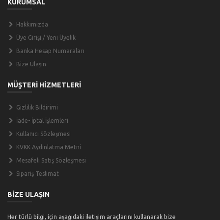
KURUMSAL
Hakkımızda
Üye Girişi / Yeni Üyelik
Banka Hesap Numaraları
Bize Ulaşın
MÜŞTERİ HİZMETLERİ
Gizlilik Bildirimi
İade- İptal İşlemleri
Kullanıcı Sözleşmesi
KVKK Aydınlatma Metni
Mesafeli Satış Sözleşmesi
Sipariş Teslimat
BİZE ULAŞIN
Her türlü bilgi, için aşağıdaki iletişim araçlarını kullanarak bize