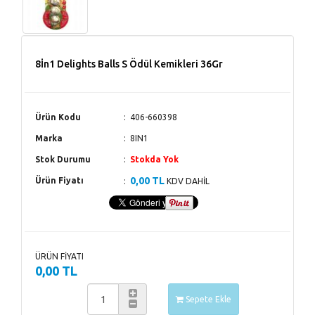
8İn1 Delights Balls S Ödül Kemikleri 36Gr
Ürün Kodu
406-660398
Marka
8IN1
Stok Durumu
Stokda Yok
0,00 TL
Ürün Fiyatı
KDV DAHİL
ÜRÜN FİYATI
0,00 TL
Sepete Ekle