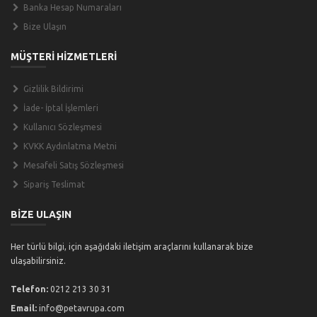
Banka Hesap Numaraları
Bize Ulaşın
MÜŞTERİ HİZMETLERİ
Gizlilik Bildirimi
İade- İptal İşlemleri
Kullanıcı Sözleşmesi
KVKK Aydınlatma Metni
Mesafeli Satış Sözleşmesi
Sipariş Teslimat
BİZE ULAŞIN
Her türlü bilgi, için aşağıdaki iletişim araçlarını kullanarak bize
ulaşabilirsiniz.
Telefon:
0212 213 30 31
Email:
info@petavrupa.com