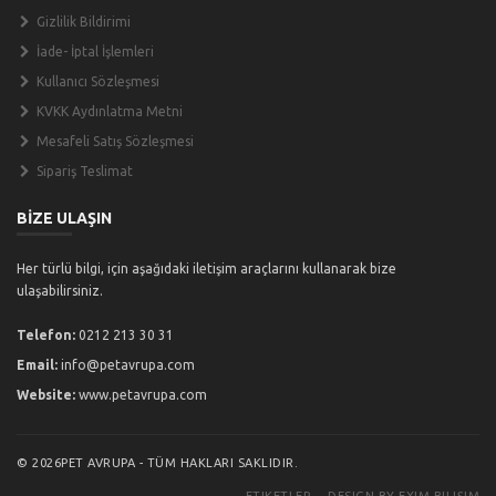
Gizlilik Bildirimi
İade- İptal İşlemleri
Kullanıcı Sözleşmesi
KVKK Aydınlatma Metni
Mesafeli Satış Sözleşmesi
Sipariş Teslimat
BİZE ULAŞIN
Her türlü bilgi, için aşağıdaki iletişim araçlarını kullanarak bize
ulaşabilirsiniz.
Telefon:
0212 213 30 31
Email:
info@petavrupa.com
Website:
www.petavrupa.com
© 2026PET AVRUPA - TÜM HAKLARI SAKLIDIR.