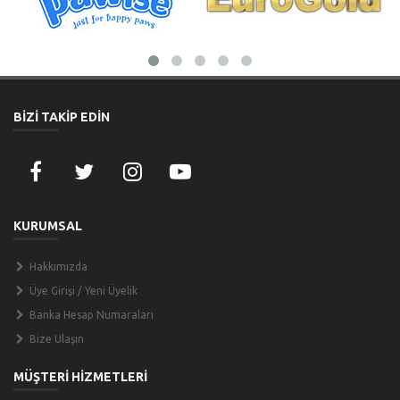
BİZİ TAKİP EDİN
KURUMSAL
Hakkımızda
Üye Girişi / Yeni Üyelik
Banka Hesap Numaraları
Bize Ulaşın
MÜŞTERİ HİZMETLERİ