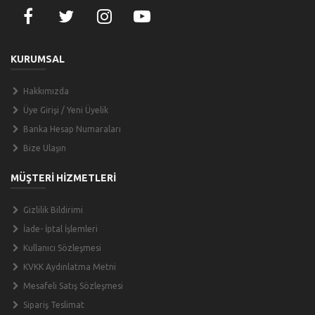
KURUMSAL
Hakkımızda
Üye Girişi / Yeni Üyelik
Banka Hesap Numaraları
Bize Ulaşın
MÜŞTERİ HİZMETLERİ
Gizlilik Bildirimi
İade- İptal İşlemleri
Kullanıcı Sözleşmesi
KVKK Aydınlatma Metni
Mesafeli Satış Sözleşmesi
Sipariş Teslimat