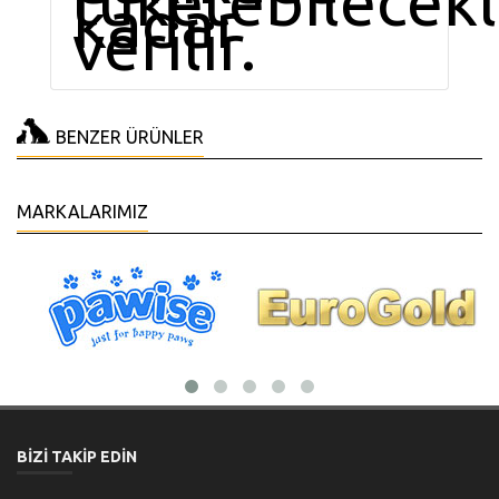
tüketebilecekl
kadar
verilir.
BENZER ÜRÜNLER
MARKALARIMIZ
BİZİ TAKİP EDİN