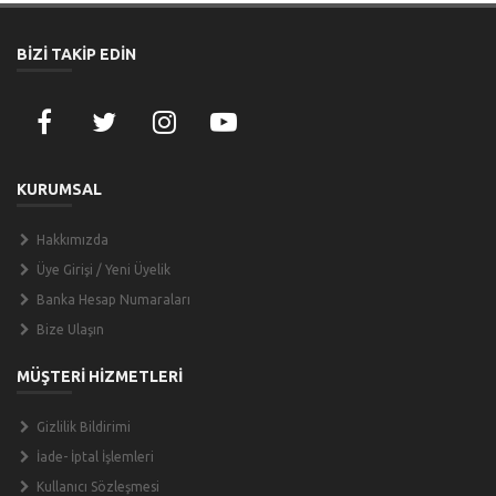
BİZİ TAKİP EDİN
KURUMSAL
Hakkımızda
Üye Girişi / Yeni Üyelik
Banka Hesap Numaraları
Bize Ulaşın
MÜŞTERİ HİZMETLERİ
Gizlilik Bildirimi
İade- İptal İşlemleri
Kullanıcı Sözleşmesi