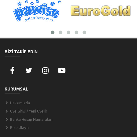
BİZİ TAKİP EDİN
KURUMSAL
Hakkımızda
Üye Girişi / Yeni Üyelik
Banka Hesap Numaraları
Bize Ulaşın