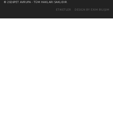
© 2026PET AVRUPA - TÜM HAKLARI SAKLIDIR.
ETIKETLER
DESIGN BY EXIM BILIŞIM