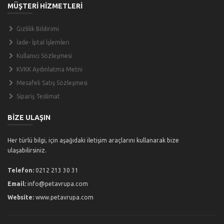
MÜŞTERİ HİZMETLERİ
Gizlilik Bildirimi
İade- İptal İşlemleri
Kullanıcı Sözleşmesi
KVKK Aydınlatma Metni
Mesafeli Satış Sözleşmesi
Sipariş Teslimat
BİZE ULAŞIN
Her türlü bilgi, için aşağıdaki iletişim araçlarını kullanarak bize
ulaşabilirsiniz.
Telefon:
0212 213 30 31
Email:
info@petavrupa.com
Website:
www.petavrupa.com