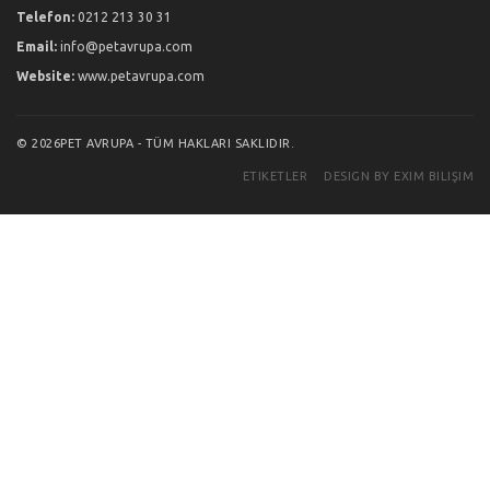
Telefon:
0212 213 30 31
Email:
info@petavrupa.com
Website:
www.petavrupa.com
© 2026PET AVRUPA - TÜM HAKLARI SAKLIDIR.
ETIKETLER
DESIGN BY EXIM BILIŞIM