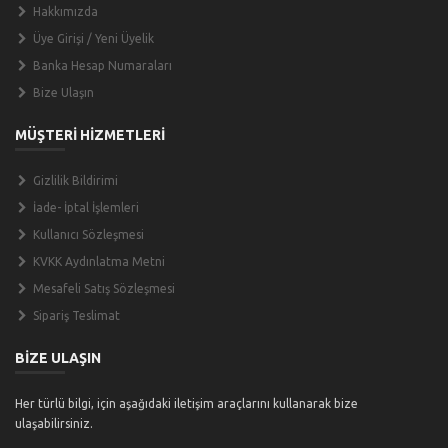
Hakkımızda
Üye Girişi / Yeni Üyelik
Banka Hesap Numaraları
Bize Ulaşın
MÜŞTERİ HİZMETLERİ
Gizlilik Bildirimi
İade- İptal İşlemleri
Kullanıcı Sözleşmesi
KVKK Aydınlatma Metni
Mesafeli Satış Sözleşmesi
Sipariş Teslimat
BİZE ULAŞIN
Her türlü bilgi, için aşağıdaki iletişim araçlarını kullanarak bize
ulaşabilirsiniz.