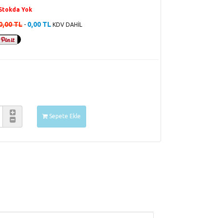
Stokda Yok
0,00 TL
0,00 TL
-
KDV DAHİL
Sepete Ekle