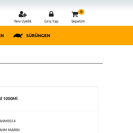
0
Yeni Üyelik
Giriş Yap
Sepetim
EN
SÜRÜNGEN
od 1000Ml
AHM0034
AHM MARIN