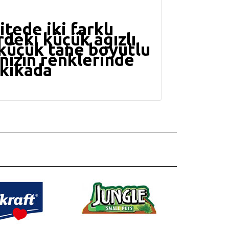
tede iki farklı
deki küçük ağızlı
 küçük tane boyutlu
nızın renklerinde
akikada