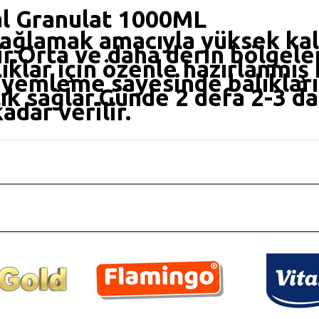
l Granulat 1000ML
 sağlamak amacıyla yüksek kali
r.Orta ve daha derin bölgeler
ıklar için özenle hazırlanmış
yemleme sayesinde balıkları
lık sağlar.Günde 2 defa 2-3 d
adar verilir.