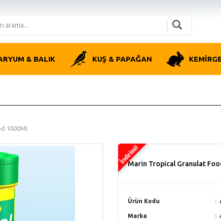
ARYUM & BALIK
KUŞ & PAPAĞAN
KEMİRG
od 1000Ml
Marin Tropical Granulat Fo
Ürün Kodu
Marka