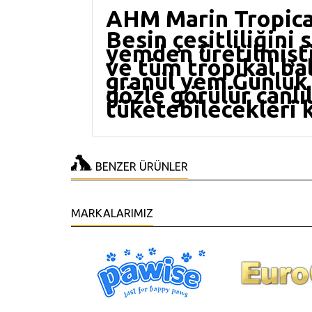
AHM Marin Tropica
Besin çeşitliliğini
yemden üretilmişti
ve tüm tropikal bal
granül yem.Günlük 
gözle görülür canlı
tüketebilecekleri k
BENZER ÜRÜNLER
MARKALARIMIZ