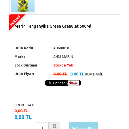
Marin Tanganyika Green Granulat 500Ml
Ürün Kodu
AHM0018
Marka
AHM MARIN
Stok Durumu
Stokda Yok
0,00 TL
0,00 TL
Ürün Fiyatı
-
KDV DAHİL
ÜRÜN FİYATI
0,00 TL
0,00 TL
Sepete Ekle