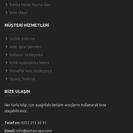
Banka Hesap Numaraları
Bize Ulaşın
MÜŞTERİ HİZMETLERİ
Gizlilik Bildirimi
İade- İptal İşlemleri
Kullanıcı Sözleşmesi
KVKK Aydınlatma Metni
Mesafeli Satış Sözleşmesi
Sipariş Teslimat
BİZE ULAŞIN
Her türlü bilgi, için aşağıdaki iletişim araçlarını kullanarak bize
ulaşabilirsiniz.
Telefon:
0212 213 30 31
Email:
info@petavrupa.com