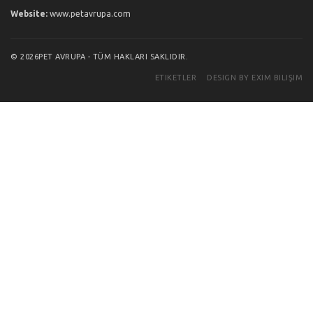
Website:
www.petavrupa.com
© 2026PET AVRUPA - TÜM HAKLARI SAKLIDIR.
ETIKETLER
DESIGN BY EXIM BILIŞIM