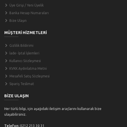
Üye Girişi / Yeni Üyelik
Banka Hesap Numaraları
Bize Ulaşın
MÜŞTERİ HİZMETLERİ
Gizlilik Bildirimi
İade- İptal İşlemleri
Kullanıcı Sözleşmesi
KVKK Aydınlatma Metni
Mesafeli Satış Sözleşmesi
Sipariş Teslimat
BİZE ULAŞIN
Her türlü bilgi, için aşağıdaki iletişim araçlarını kullanarak bize
ulaşabilirsiniz.
Telefon:
0212 213 30 31