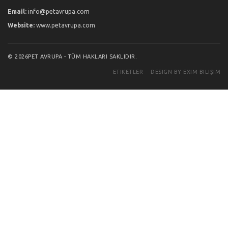
Email:
info@petavrupa.com
Website:
www.petavrupa.com
© 2026PET AVRUPA - TÜM HAKLARI SAKLIDIR.
ETIKETLER
DESIGN BY EXIM BILIŞIM