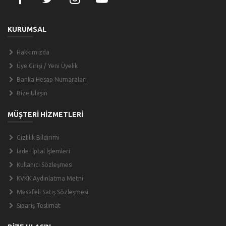
KURUMSAL
Hakkımızda
Üye Girişi / Yeni Üyelik
Banka Hesap Numaraları
Bize Ulaşın
MÜŞTERİ HİZMETLERİ
Gizlilik Bildirimi
İade- İptal İşlemleri
Kullanıcı Sözleşmesi
KVKK Aydınlatma Metni
Mesafeli Satış Sözleşmesi
Sipariş Teslimat