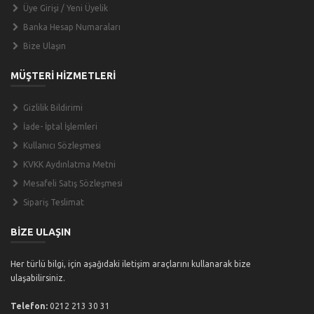
Üye Girişi / Yeni Üyelik
Banka Hesap Numaraları
Bize Ulaşın
MÜŞTERİ HİZMETLERİ
Gizlilik Bildirimi
İade- İptal İşlemleri
Kullanıcı Sözleşmesi
KVKK Aydınlatma Metni
Mesafeli Satış Sözleşmesi
Sipariş Teslimat
BİZE ULAŞIN
Her türlü bilgi, için aşağıdaki iletişim araçlarını kullanarak bize
ulaşabilirsiniz.
Telefon:
0212 213 30 31