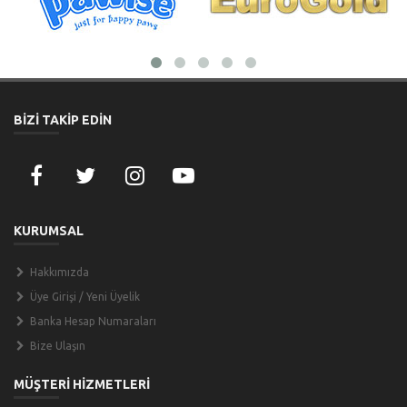
BİZİ TAKİP EDİN
KURUMSAL
Hakkımızda
Üye Girişi / Yeni Üyelik
Banka Hesap Numaraları
Bize Ulaşın
MÜŞTERİ HİZMETLERİ