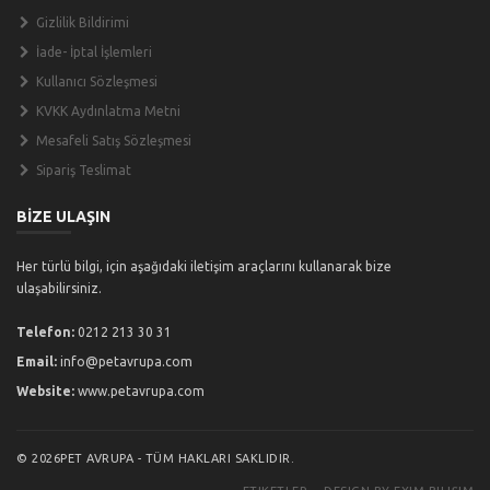
Gizlilik Bildirimi
İade- İptal İşlemleri
Kullanıcı Sözleşmesi
KVKK Aydınlatma Metni
Mesafeli Satış Sözleşmesi
Sipariş Teslimat
BİZE ULAŞIN
Her türlü bilgi, için aşağıdaki iletişim araçlarını kullanarak bize
ulaşabilirsiniz.
Telefon:
0212 213 30 31
Email:
info@petavrupa.com
Website:
www.petavrupa.com
© 2026PET AVRUPA - TÜM HAKLARI SAKLIDIR.