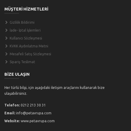
MÜŞTERİ HİZMETLERİ
Gizlilik Bildirimi
İade- İptal İşlemleri
Kullanıcı Sözleşmesi
KVKK Aydınlatma Metni
Mesafeli Satış Sözleşmesi
Sipariş Teslimat
BİZE ULAŞIN
Her türlü bilgi, için aşağıdaki iletişim araçlarını kullanarak bize
ulaşabilirsiniz.
Telefon:
0212 213 30 31
Email:
info@petavrupa.com
Website:
www.petavrupa.com