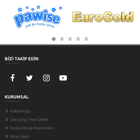
BİZİ TAKİP EDİN
KURUMSAL
Hakkımızda
Üye Girişi / Yeni Üyelik
Banka Hesap Numaraları
Bize Ulaşın