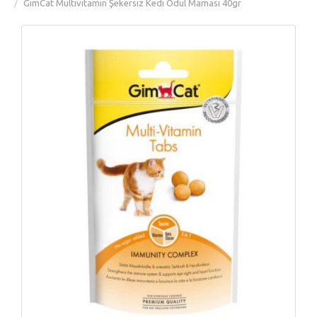
GimCat Multivitamin Şekersiz Kedi Ödül Maması 40gr