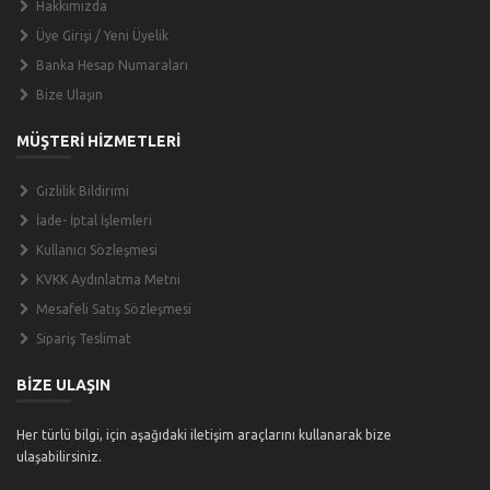
Hakkımızda
Üye Girişi / Yeni Üyelik
Banka Hesap Numaraları
Bize Ulaşın
MÜŞTERİ HİZMETLERİ
Gizlilik Bildirimi
İade- İptal İşlemleri
Kullanıcı Sözleşmesi
KVKK Aydınlatma Metni
Mesafeli Satış Sözleşmesi
Sipariş Teslimat
BİZE ULAŞIN
Her türlü bilgi, için aşağıdaki iletişim araçlarını kullanarak bize
ulaşabilirsiniz.