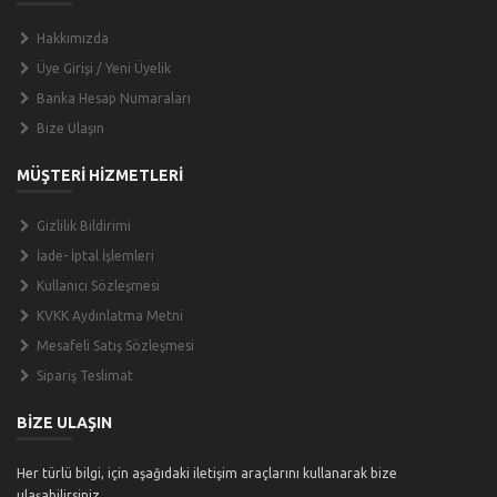
Hakkımızda
Üye Girişi / Yeni Üyelik
Banka Hesap Numaraları
Bize Ulaşın
MÜŞTERİ HİZMETLERİ
Gizlilik Bildirimi
İade- İptal İşlemleri
Kullanıcı Sözleşmesi
KVKK Aydınlatma Metni
Mesafeli Satış Sözleşmesi
Sipariş Teslimat
BİZE ULAŞIN
Her türlü bilgi, için aşağıdaki iletişim araçlarını kullanarak bize
ulaşabilirsiniz.