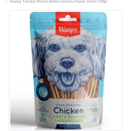
Wanpy Tavuklu Morina Balıklı Sandviç Köpek Ödülü 100gr