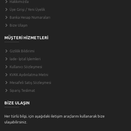
Hakkımızda
Üye Girişi / Yeni Üyelik
Banka Hesap Numaraları
Bize Ulaşın
MÜŞTERİ HİZMETLERİ
Gizlilik Bildirimi
İade- İptal İşlemleri
Kullanıcı Sözleşmesi
KVKK Aydınlatma Metni
Mesafeli Satış Sözleşmesi
Sipariş Teslimat
BİZE ULAŞIN
Her türlü bilgi, için aşağıdaki iletişim araçlarını kullanarak bize
ulaşabilirsiniz.