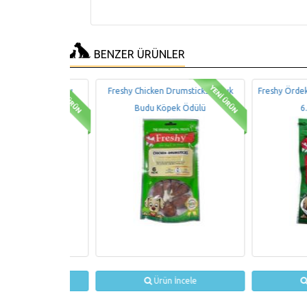
BENZER ÜRÜNLER
ks Ördek Budu
Freshy Chicken Drumsticks Tavuk
Freshy Ördek Kapl
dülü
Budu Köpek Ödülü
6.5 cm 
ncele
Ürün İncele
Ürün 