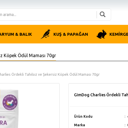
ARYUM & BALIK
KUŞ & PAPAĞAN
KEMİRG
siz Köpek Ödül Maması 70gr
arlies Ördekli Tahılsız ve Şekersiz Köpek Ödül Maması 70gr
GimDog Charlies Ördekli Tah
Ürün Kodu
Marka