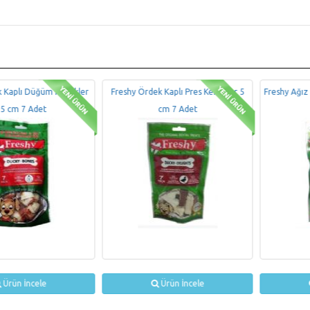
ı Düğüm Kemikler
Freshy Ördek Kaplı Pres Kemikler 5
Freshy Ağız Kokus
7 Adet
cm 7 Adet
30 A
İncele
Ürün İncele
Ürü