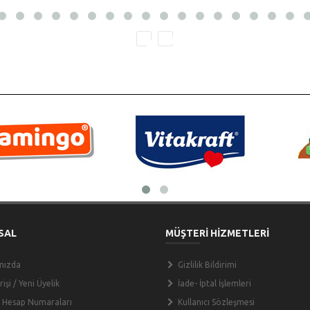
SAL
MÜŞTERİ HİZMETLERİ
mızda
Gizlilik Bildirimi
işi / Yeni Üyelik
İade- İptal İşlemleri
 Hesap Numaraları
Kullanıcı Sözleşmesi