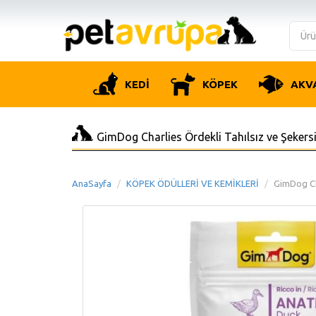
KEDİ
KÖPEK
AKV
GimDog Charlies Ördekli Tahılsız ve Şeker
AnaSayfa
KÖPEK ÖDÜLLERİ VE KEMİKLERİ
GimDog Ch