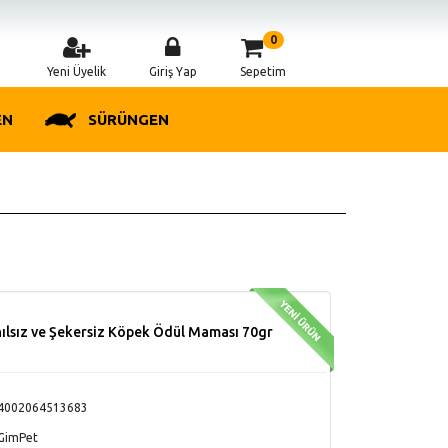
0
Yeni Üyelik
Giriş Yap
Sepetim
EN
SÜRÜNGEN
ılsız ve Şekersiz Köpek Ödül Maması 70gr
4002064513683
GimPet