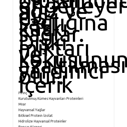
engelleye
ağız ve
diş
sağlığına
katkı
sağlar.
Dışkı
miktarı
ve
kokusunu
azaltılmas
yardımcı
olur.
İçerik
Pirinç
Kurutulmuş Kümes Hayvanları Proteinleri
Mısır
Hayvansal Yağlar
Bitkisel Protein İzolat
Hidrolize Hayvansal Proteinler
Pancar Küspesi