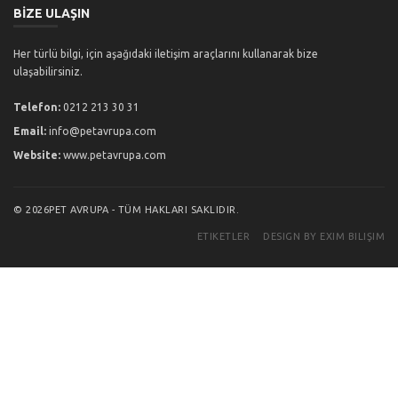
BİZE ULAŞIN
Her türlü bilgi, için aşağıdaki iletişim araçlarını kullanarak bize
ulaşabilirsiniz.
Telefon:
0212 213 30 31
Email:
info@petavrupa.com
Website:
www.petavrupa.com
© 2026PET AVRUPA - TÜM HAKLARI SAKLIDIR.
ETIKETLER
DESIGN BY EXIM BILIŞIM