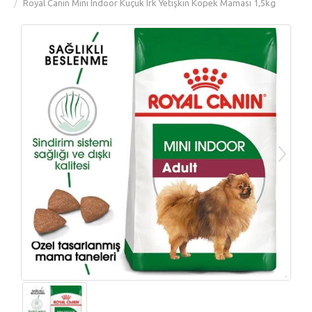
Royal Canin Mini Indoor Küçük Irk Yetişkin Köpek Maması 1,5kg