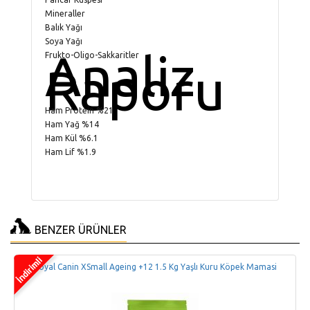
Mineraller
Balık Yağı
Soya Yağı
Analiz
Frukto-Oligo-Sakkaritler
Raporu
Ham Protein %21
Ham Yağ %14
Ham Kül %6.1
Ham Lif %1.9
BENZER ÜRÜNLER
Royal Canin XSmall Ageing +12 1.5 Kg Yaşlı Kuru Köpek Mamasi