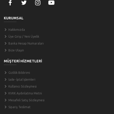
KURUMSAL
Hakkımızda
Üye Girişi / Yeni Üyelik
Banka Hesap Numaraları
Bize Ulaşın
MÜŞTERİ HİZMETLERİ
Gizlilik Bildirimi
İade- İptal İşlemleri
Kullanıcı Sözleşmesi
KVKK Aydınlatma Metni
Mesafeli Satış Sözleşmesi
Sipariş Teslimat