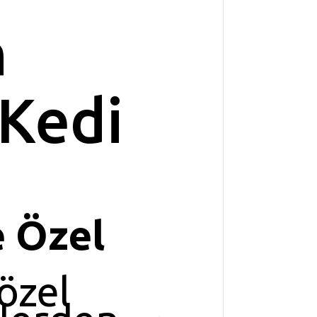
h
 Kedi
e Özel
 özel