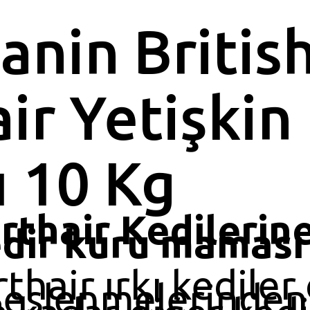
anin Britis
ir Yetişkin
 10 Kg
orthair Kedilerin
edir kuru maması
thair ırkı kediler
.Beslenmelerinden