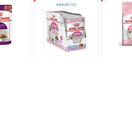
Adetx85 Gr)
İncele
Ürü
Ürün İncele