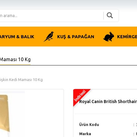
ARYUM & BALIK
KUŞ & PAPAĞAN
KEMİRG
i Maması 10 Kg
etişkin Kedi Maması 10 Kg
Royal Canin British Shorthai
Ürün Kodu
Marka