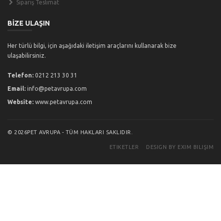
Sipariş Teslimat
BİZE ULAŞIN
Her türlü bilgi, için aşağıdaki iletişim araçlarını kullanarak bize
ulaşabilirsiniz.
Telefon:
0212 213 30 31
Email:
info@petavrupa.com
Website:
www.petavrupa.com
© 2026PET AVRUPA - TÜM HAKLARI SAKLIDIR.
ETIKETLER
DESIGN BY EXIM BILIŞIM