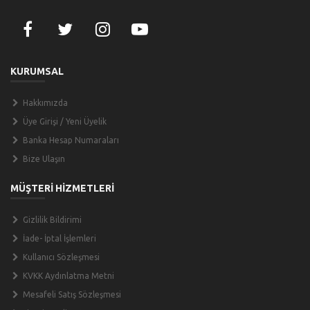
KURUMSAL
Hakkımızda
Üye Girişi / Yeni Üyelik
Banka Hesap Numaraları
Bize Ulaşın
MÜŞTERİ HİZMETLERİ
Gizlilik Bildirimi
İade- İptal İşlemleri
Kullanıcı Sözleşmesi
KVKK Aydınlatma Metni
Mesafeli Satış Sözleşmesi