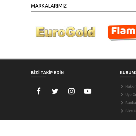
MARKALARIMIZ
BİZİ TAKİP EDİN
KURUM
Hakkı
Üye Gir
Banka
Bize U