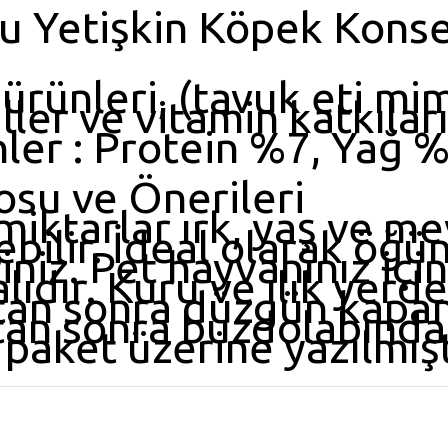
u Yetişkin Köpek Konse
t ürünleri, (tavuk eti mi
ler ve vitamin katkıları
nler : Protein %7, Yağ 
su ve Önerileri
miktarlar ırk, yaş ve m
ebilir. İdeal olarak öğü
iniz. Pet hayvanınız içi
dır. Kuru ve ılık yerde 
ktan sonra düzgün kapa
tan sonra buzdolabında 
 paket üzerine yazılmışt