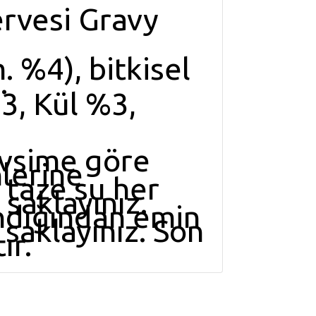
rvesi Gravy
m. %4), bitkisel
.
%3, Kül %3,
evsime göre
nlerine
n taze su her
saklayınız.
ndığından emin
saklayınız. Son
ır.