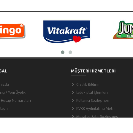
SAL
MÜŞTERİ HİZMETLERİ
mızda
Gizlilik Bildirimi
işi / Yeni Üyelik
İade- İptal İşlemleri
 Hesap Numaraları
Kullanıcı Sözleşmesi
laşın
KVKK Aydınlatma Metni
Mesafeli Satış Sözleşmesi
Sipariş Teslimat