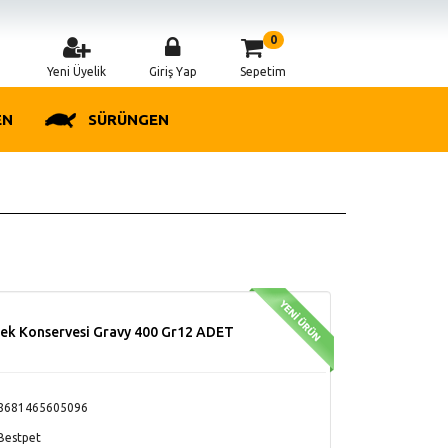
0
Yeni Üyelik
Giriş Yap
Sepetim
EN
SÜRÜNGEN
pek Konservesi Gravy 400 Gr12 ADET
8681465605096
Bestpet