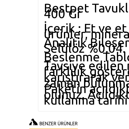
Bestpet Tavukl
400 Gr
İçerik : Et ve e
ürünler, mineral
Analitik Bileşe
Selülöz %0.04.
Beslenme Tablo
Tavsiye edilen 
farklılık göster
karıştırarak ver
zaman bulunmalı
Paketin açıldı
olunuz. Açıldık
kullanma tarihi
BENZER ÜRÜNLER