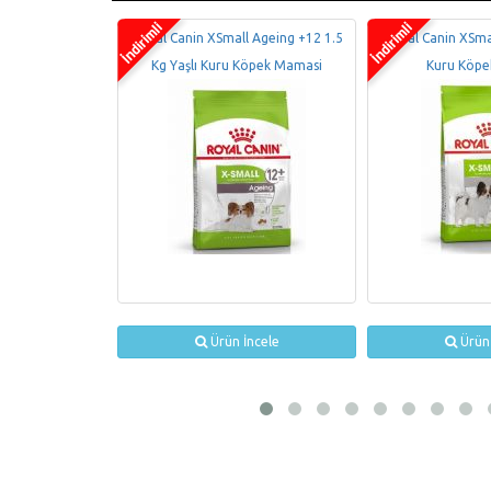
 Küçük Irk Yavru
Royal Canin XSmall Ageing +12 1.5
Royal Canin XSmal
sı 1,5kg
Kg Yaşlı Kuru Köpek Mamasi
Kuru Köpe
ncele
Ürün İncele
Ürün 