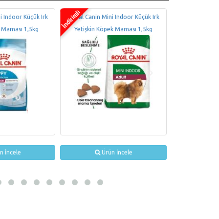
i Indoor Küçük Irk
Royal Canin Mini Indoor Küçük Irk
ROYAL CANIN 
 Maması 1,5kg
Yetişkin Köpek Maması 1,5kg
1
n İncele
Ürün İncele
Ür