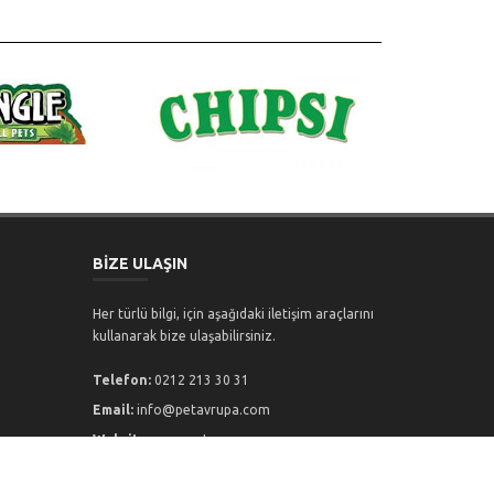
BİZE ULAŞIN
Her türlü bilgi, için aşağıdaki iletişim araçlarını
kullanarak bize ulaşabilirsiniz.
Telefon:
0212 213 30 31
Email:
info@petavrupa.com
Website:
www.petavrupa.com