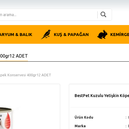
ARYUM & BALIK
KUŞ & PAPAĞAN
KEMİRG
 400gr12 ADET
Köpek Konservesi 400gr12 ADET
BestPet Kuzulu Yetişkin Kö
Ürün Kodu
Marka