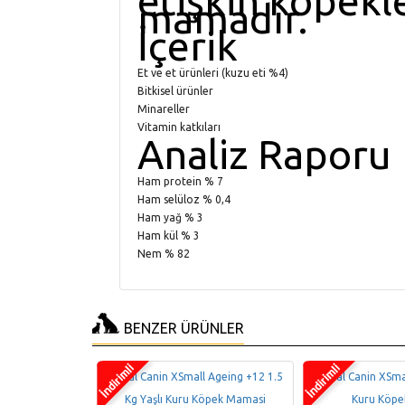
etişkin köpekle
mamadır.
İçerik
Et ve et ürünleri (kuzu eti %4)
Bitkisel ürünler
Minareller
Vitamin katkıları
Analiz Raporu
Ham protein % 7
Ham selüloz % 0,4
Ham yağ % 3
Ham kül % 3
Nem % 82
BENZER ÜRÜNLER
 Küçük Irk Yavru
Royal Canin XSmall Ageing +12 1.5
Royal Canin XSmal
sı 1,5kg
Kg Yaşlı Kuru Köpek Mamasi
Kuru Köpe