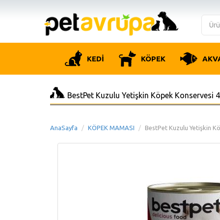
KEDİ
KÖPEK
AKV
BestPet Kuzulu Yetişkin Köpek Konservesi
AnaSayfa
KÖPEK MAMASI
BestPet Kuzulu Yetişkin 