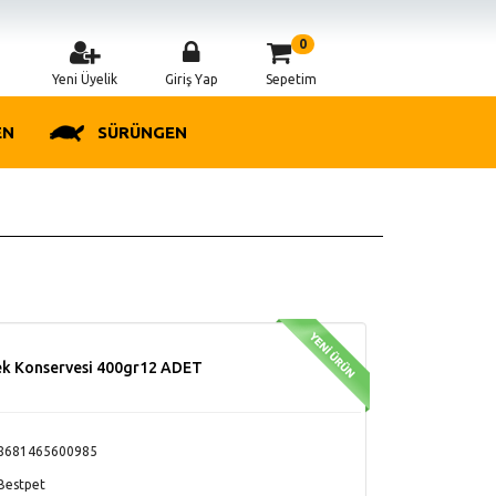
0
Yeni Üyelik
Giriş Yap
Sepetim
EN
SÜRÜNGEN
pek Konservesi 400gr12 ADET
8681465600985
Bestpet