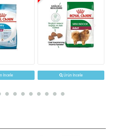
n İncele
Ürün İncele
Ür