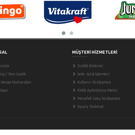
SAL
MÜŞTERİ HİZMETLERİ
mızda
Gizlilik Bildirimi
işi / Yeni Üyelik
İade- İptal İşlemleri
 Hesap Numaraları
Kullanıcı Sözleşmesi
laşın
KVKK Aydınlatma Metni
Mesafeli Satış Sözleşmesi
Sipariş Teslimat