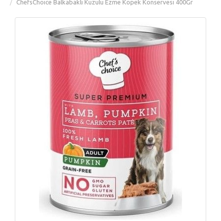
ChefsChoice Balkabaklı Kuzulu Ezme Köpek Konservesi 400Gr