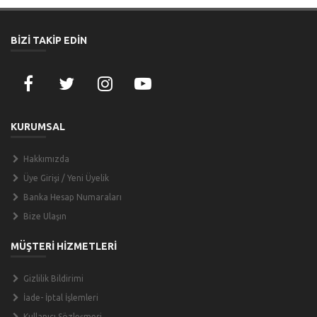
BİZİ TAKİP EDİN
KURUMSAL
Hakkımızda
Üye Girişi / Yeni Üyelik
Banka Hesap Numaraları
Bize Ulaşın
MÜŞTERİ HİZMETLERİ
Gizlilik Bildirimi
İade- İptal İşlemleri
Kullanıcı Sözleşmesi