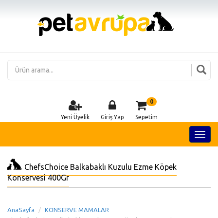
0
Yeni Üyelik
Giriş Yap
Sepetim
ChefsChoice Balkabaklı Kuzulu Ezme Köpek
Konservesi 400Gr
AnaSayfa
KONSERVE MAMALAR