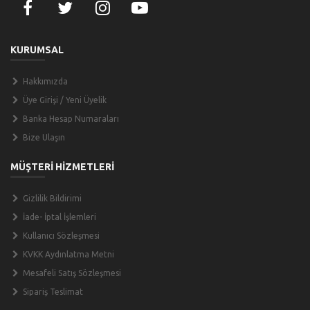
KURUMSAL
Hakkımızda
Üye Girişi / Yeni Üyelik
Banka Hesap Numaraları
Bize Ulaşın
MÜŞTERİ HİZMETLERİ
Gizlilik Bildirimi
İade- İptal İşlemleri
Kullanıcı Sözleşmesi
KVKK Aydınlatma Metni
Mesafeli Satış Sözleşmesi
Sipariş Teslimat