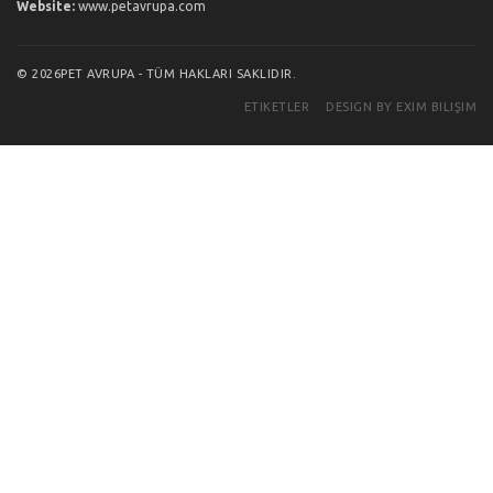
Website:
www.petavrupa.com
© 2026PET AVRUPA - TÜM HAKLARI SAKLIDIR.
ETIKETLER
DESIGN BY EXIM BILIŞIM