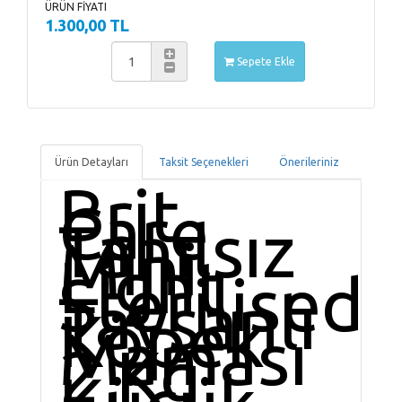
ÜRÜN FİYATI
1.300,00 TL
Sepete Ekle
Ürün Detayları
Taksit Seçenekleri
Önerileriniz
Brit
Care
Tahılsız
Mini
Light
Sterilised
Tavşanlı
Köpek
Maması
2 Kg