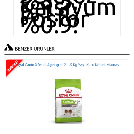
%8.5,
Kalsiyum
%1.1,
Fosfor
%0.9.
BENZER ÜRÜNLER
Royal Canin XSmall Ageing +12 1.5 Kg Yaşlı Kuru Köpek Mamasi