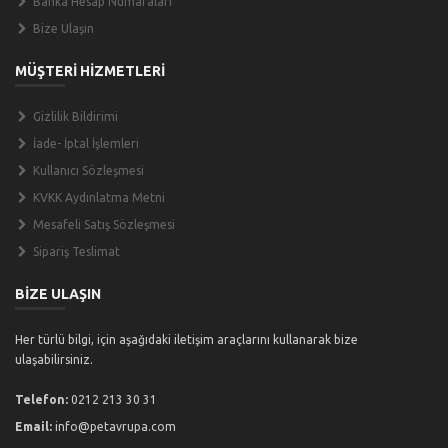
Banka Hesap Numaraları
Bize Ulaşın
MÜŞTERİ HİZMETLERİ
Gizlilik Bildirimi
İade- İptal İşlemleri
Kullanıcı Sözleşmesi
KVKK Aydınlatma Metni
Mesafeli Satış Sözleşmesi
Sipariş Teslimat
BİZE ULAŞIN
Her türlü bilgi, için aşağıdaki iletişim araçlarını kullanarak bize
ulaşabilirsiniz.
Telefon:
0212 213 30 31
Email:
info@petavrupa.com